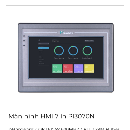
Màn hình HMI 7 in PI3070N
◇Hardware: CORTEX A8 600MHZ CPU, 128M FLASH,