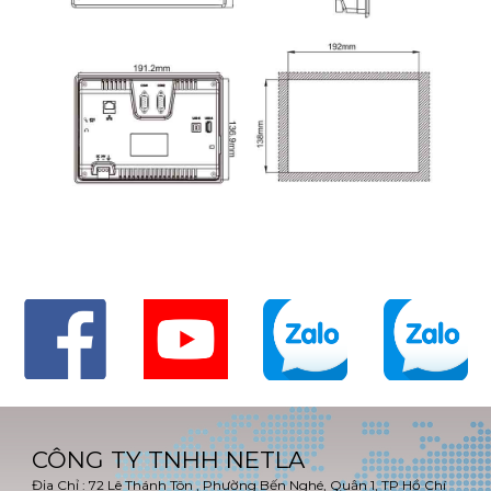
CÔNG TY TNHH NETLA
Địa Chỉ : 72 Lê Thánh Tôn , Phường Bến Nghé, Quận 1, TP Hồ Chí