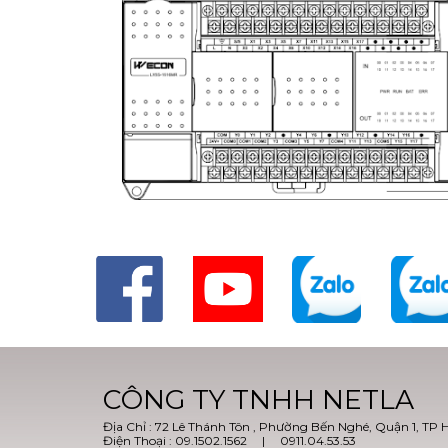
CÔNG TY TNHH NETLA
Địa Chỉ : 72 Lê Thánh Tôn , Phường Bến Nghé, Quận 1, TP 
Điện Thoại : 09.1502.1562 | 0911.04.53.53