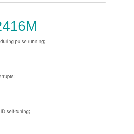
2416M
 during pulse running;
;
rrupts;
ID self-tuning;