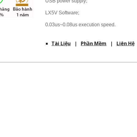
USB power supply;
LX5V Software;
0.03us~0.08us execution speed.
Tài Liệu
|
Phần Mềm
|
Liên Hệ