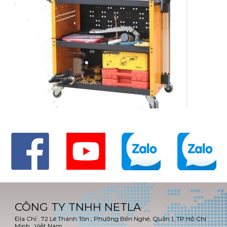
CÔNG TY TNHH NETLA
Địa Chỉ : 72 Lê Thánh Tôn , Phường Bến Nghé, Quận 1, TP Hồ Chí
Minh , Việt Nam