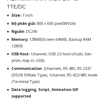
TTE/DC
7 inch
Size:
Độ phân giải:
800 x 600 pixel(WVGA)
Nguồn
: DC24V
Memory:
128MB(Screen 64MB), Backup RAM
128KB
USB Host:
1channel, USB 2.0 host (chuột, bàn
phím, máy in, USB).
Communication
: 2channels, RS-485, RS-232C
(DSUB 9/Male Type), 1channel, RS-422/485 mode
(Terminal Type)
Data logging, Script, Animation GIF
supported