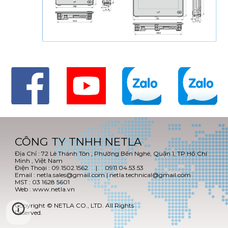
CÔNG TY TNHH NETLA
Địa Chỉ : 72 Lê Thánh Tôn , Phường Bến Nghé, Quận 1, TP Hồ Chí
Minh , Việt Nam
Điện Thoại : 09.1502.1562 | 0911.04.53.53
Email : netla.sales@gmail.com | netla.technical@gmail.com
MST : 03 1628 5601
Web : www.netla.vn
Copyright © NETLA CO., LTD. All Rights
Reserved.