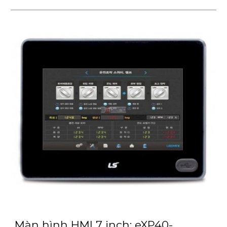
Màn hình HMI 7 inch: eXP40-