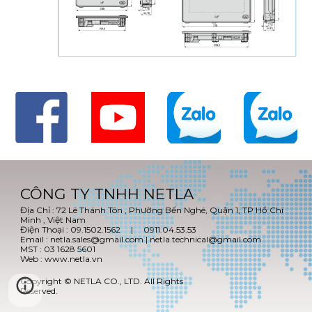
CÔNG TY TNHH NETLA
Địa Chỉ : 72 Lê Thánh Tôn , Phường Bến Nghé, Quận 1, TP Hồ Chí
Minh , Việt Nam
Điện Thoại : 09.1502.1562 | 0911.04.53.53
Email : netla.sales@gmail.com | netla.technical@gmail.com
MST : 03 1628 5601
Web : www.netla.vn
Copyright © NETLA CO., LTD. All Rights
Reserved.