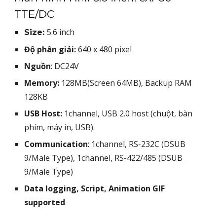
TTE/DC
5.6 inch
Size:
Độ phân giải:
640 x 480 pixel
Nguồn
: DC24V
Memory:
128MB(Screen 64MB), Backup RAM
128KB
USB Host:
1channel, USB 2.0 host (chuột, bàn
phím, máy in, USB).
Communication
: 1channel, RS-232C (DSUB
9/Male Type), 1channel, RS-422/485 (DSUB
9/Male Type)
Data logging, Script, Animation GIF
supported