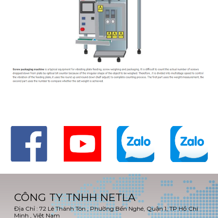
CÔNG TY TNHH NETLA
Địa Chỉ : 72 Lê Thánh Tôn , Phường Bến Nghé, Quận 1, TP Hồ Chí
Minh , Việt Nam